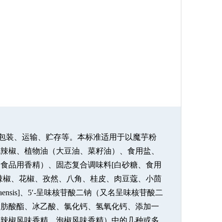
签、包装、运输、贮存等。本标准适用于以魔芋粉
泡辣椒、植物油（大豆油、菜籽油）、食用盐、
食品用香精）、固态复合调味料[白砂糖、食用
辣椒、花椒、孜然、八角、桂皮、肉豆蔻、小茴
ensis]、5′-呈味核苷酸二钠（又名呈味核苷酸二
脂肪酸酯、冰乙酸、氯化钙、氢氧化钙、添加一
、辣椒风味香精、泡椒风味香精）中的几种或多